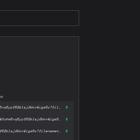
6o
https://gateway-ipfs.st/ipfs/bafykbzaceabc6foahapsgudjw6qck546w4fuhm6vq6ypf62blsjdbkn4igs6o?filename='告白.pdf'
https://gateway.pinata.cloud/ipfs/bafykbzaceabc6foahapsgudjw6qck546w4fuhm6vq6ypf62blsjdbkn4igs6o?filename='告白.pdf'
https://dweb.link/ipfs/bafykbzaceabc6foahapsgudjw6qck546w4fuhm6vq6ypf62blsjdbkn4igs6o?filename='告白.pdf'