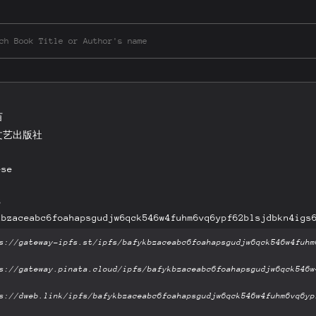
苗
文艺出版社
ese
B
kbzaceabc6foahapsgudjw6qck546w4fuhm6vq6ypf62blsjdbkn4igs