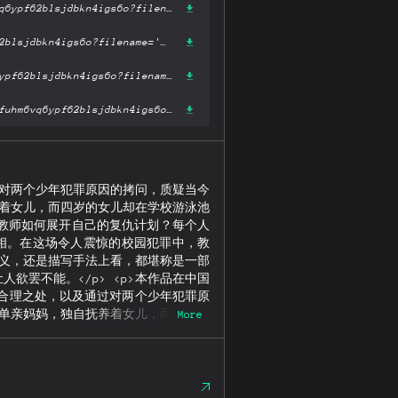
https://ipfs.fleek.co/ipfs/bafykbzaceabc6foahapsgudjw6qck546w4fuhm6vq6ypf62blsjdbkn4igs6o?filename='告白.pdf'
https://ipfs.io/ipfs/bafykbzaceabc6foahapsgudjw6qck546w4fuhm6vq6ypf62blsjdbkn4igs6o?filename='告白.pdf'
https://hardbin.com/ipfs/bafykbzaceabc6foahapsgudjw6qck546w4fuhm6vq6ypf62blsjdbkn4igs6o?filename='告白.pdf'
https://cloudflare-ipfs.com/ipfs/bafykbzaceabc6foahapsgudjw6qck546w4fuhm6vq6ypf62blsjdbkn4igs6o?filename='告白.pdf'
过对两个少年犯罪原因的拷问，质疑当今
养着女儿，而四岁的女儿却在学校游泳池
教师如何展开自己的复仇计划？每个人
真相。在这场令人震惊的校园犯罪中，教
意义，还是描写手法上看，都堪称是一部
罢不能。</p> <p>本作品在中国
不合理之处，以及通过对两个少年犯罪原
名单亲妈妈，独自抚养着女儿，而四岁的
More
。学生为何杀人？女教师如何展开自己
开，层层揭开事件真相。在这场令人震惊
p>无论是从社会意义，还是描写手法上
程，步步惊心，让人欲罢不能。</p>