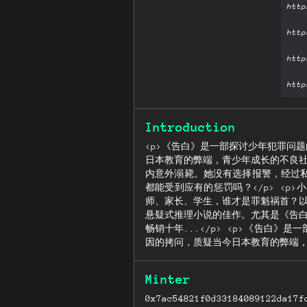
Introduction
<p>《告白》是一部探讨少年犯罪问
日本教育的弊端，青少年成长的不良社
内意外溺毙。她没有选择报警，经过
都能受到应有的惩罚吗？</p> <
师、家长、学生，谁才是罪魁祸首？以
悬疑式推理小说的佳作。尤其是《告白
畅销十年...</p> <p>《告
因的拷问，质疑当今日本教育的弊端，
女儿却在学校游泳池内意外溺毙。她
的复仇计划？每个人都能受到应有的惩
Minter
的校园犯罪中，教师、家长、学生，谁
看，都堪称是一部悬疑式推理小说的佳
0x7ac54821f0d33184089122da17f