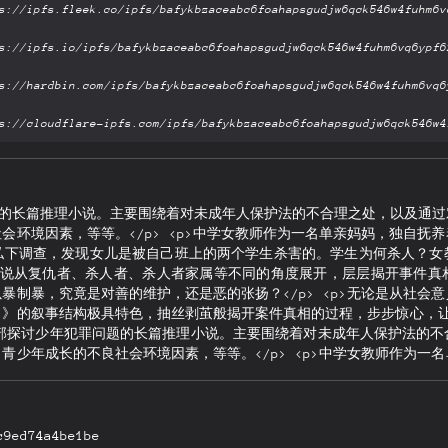
题的长篇推理小说。主要围绕着对未成年人保护法的不合理之处，以及通
会环境因素，等等。</p> <p>中学女教师作为一名单亲妈妈，独自抚
私下调查，发现女儿是被自己班上的两个学生杀害的。学生为何杀人？女
p>小说从复仇者、杀人者、杀人者家属等不同的角度展开，层层揭开事件
暴制暴，究竟是对善的维护，还是恶的张扬？</p> <p>无论是从社会
》的叙事结构极具特色，抽丝剥茧般揭开案件真相的过程，步步惊心，让人欲
白》是一部探讨少年犯罪问题的长篇推理小说。主要围绕着对未成年人保护法的
青少年成长的不良社会环境因素，等等。</p> <p>中学女教师作为一
没有选择报警，经过私下调查，发现女儿是被自己班上的两个学生杀害的
罚吗？</p> <p>小说从复仇者、杀人者、杀人者家属等不同的角度展
才是罪魁祸首？以暴制暴，究竟是对善的维护，还是恶的张扬？</p> <
作。尤其是《告白》的叙事结构极具特色，抽丝剥茧般揭开案件真相的过
c9ed74a4be1be