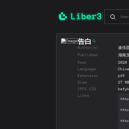
告白
Author(s)
凑佳
Publisher
湖南
Year
2020
Language
Chin
Extension
pdf
Size
27 M
IPFS CID
bafy
Links